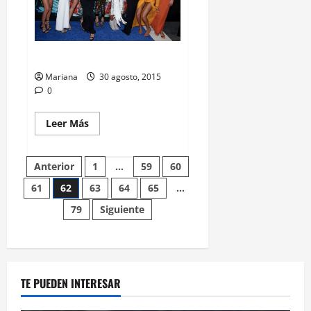
MTV VMA LOOK
Mariana
30 agosto, 2015
0
Leer Más
Anterior
1
…
59
60
61
62
63
64
65
…
79
Siguiente
TE PUEDEN INTERESAR