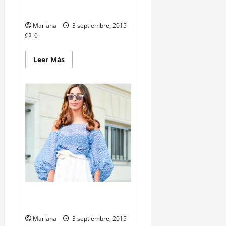
Con Cual te Quedas?
Mariana
3 septiembre, 2015
0
Leer Más
Bohemia ‘off the shoulder’
Hombros Fuera
Mariana
3 septiembre, 2015