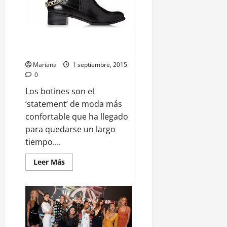
Top 5 Botas para usar todo el
dia / Top 5 Boots to wear all day
Mariana
1 septiembre, 2015
0
Los botines son el
‘statement’ de moda más
confortable que ha llegado
para quedarse un largo
tiempo....
Leer Más