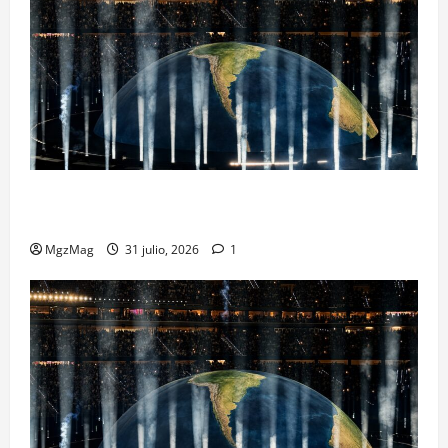
Madrid se rinde ante Ye en una noche histórica: el
regreso más esperado y espectacular del año
MgzMag
31 julio, 2026
1