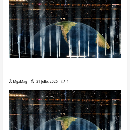
Madrid se rinde ante Ye en una noche histórica: el
regreso más esperado y espectacular del año
MgzMag
31 julio, 2026
1