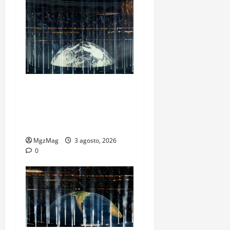
Ye Madrid 2026 en Fotos: el
regreso que convirtió el
Metropolitano en una
escena monumental
MgzMag
3 agosto, 2026
0