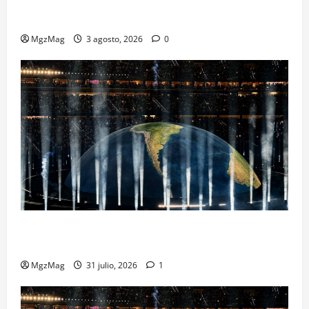
Ye Madrid 2026 en Fotos: el regreso que convirtió el
Metropolitano en una escena monumental
MgzMag
3 agosto, 2026
0
Madrid se rinde ante Ye en una noche histórica: el
regreso más esperado y espectacular del año
MgzMag
31 julio, 2026
1