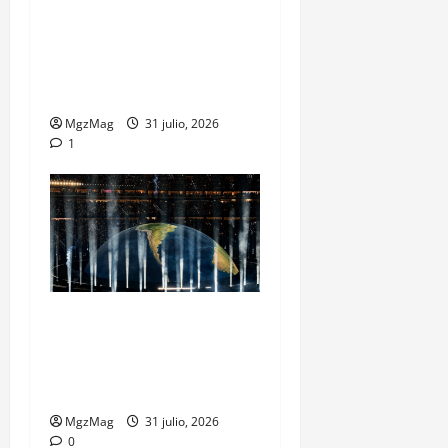
Madrid se rinde ante Ye en
una noche histórica: el
regreso más esperado y
espectacular del año
MgzMag
31 julio, 2026
1
Madrid Goes Wild for Ye on
a Historic Night: The Year’s
Most Anticipated and
Spectacular Comeback
MgzMag
31 julio, 2026
0