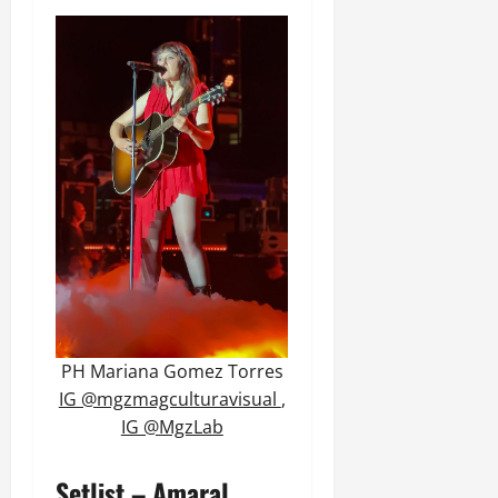
PH Mariana Gomez Torres
IG @mgzmagculturavisual
,
IG @MgzLab
Setlist – Amaral
,