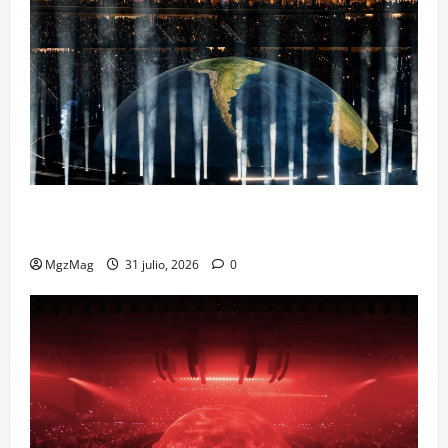
Madrid Goes Wild for Ye on a Historic Night: The
Year’s Most Anticipated and Spectacular Comeback
MgzMag
31 julio, 2026
0