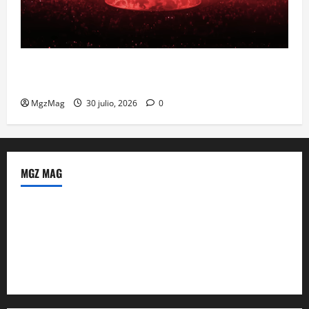
Madrid se prepara para el histórico regreso de Ye
ante una multitud llegada de todo el mundo
MgzMag
30 julio, 2026
0
MGZ MAG
Política de Privacidad
Sobre Nosotros
Tienda Amazon