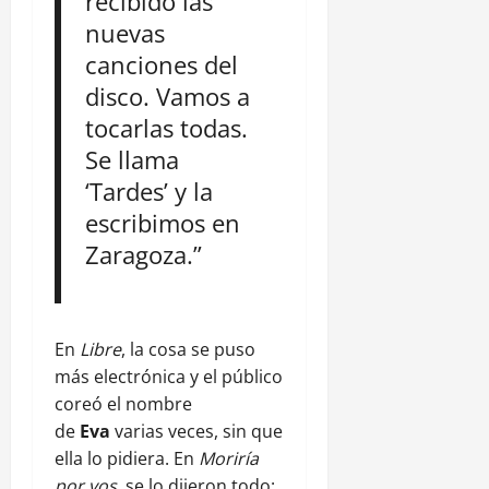
recibido las
nuevas
canciones del
disco. Vamos a
tocarlas todas.
Se llama
‘Tardes’ y la
escribimos en
Zaragoza.”
En
Libre
, la cosa se puso
más electrónica y el público
coreó el nombre
de
Eva
varias veces, sin que
ella lo pidiera. En
Moriría
por vos
, se lo dijeron todo: