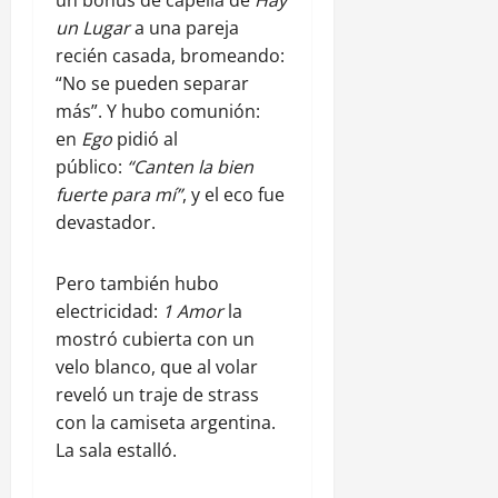
un bonus de capella de
Hay
un Lugar
a una pareja
recién casada, bromeando:
“No se pueden separar
más”. Y hubo comunión:
en
Ego
pidió al
público:
“Canten la bien
fuerte para mí”
, y el eco fue
devastador.
Pero también hubo
electricidad:
1 Amor
la
mostró cubierta con un
velo blanco, que al volar
reveló un traje de strass
con la camiseta argentina.
La sala estalló.