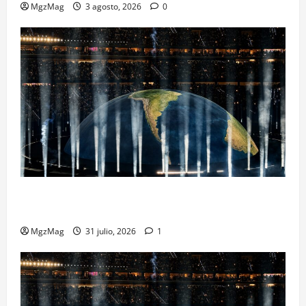
MgzMag
3 agosto, 2026
0
Madrid se rinde ante Ye en una noche histórica: el
regreso más esperado y espectacular del año
MgzMag
31 julio, 2026
1