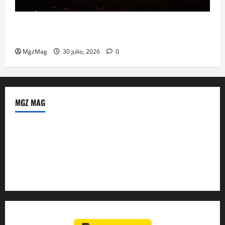
Madrid se prepara para el histórico regreso de Ye
ante una multitud llegada de todo el mundo
MgzMag
30 julio, 2026
0
MGZ MAG
Política de Privacidad
Sobre Nosotros
Tienda Amazon