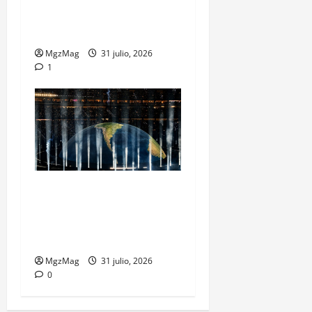
regreso más esperado y
espectacular del año
MgzMag
31 julio, 2026
1
Madrid Goes Wild for Ye on
a Historic Night: The Year’s
Most Anticipated and
Spectacular Comeback
MgzMag
31 julio, 2026
0