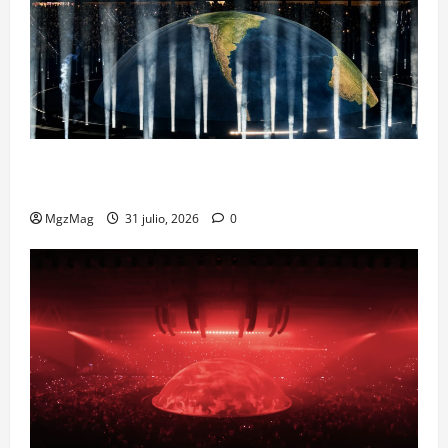
Madrid Goes Wild for Ye on a Historic Night: The
Year’s Most Anticipated and Spectacular Comeback
MgzMag
31 julio, 2026
0