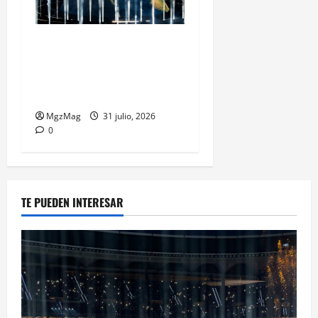
Madrid Goes Wild for Ye on
a Historic Night: The Year’s
Most Anticipated and
Spectacular Comeback
MgzMag
31 julio, 2026
0
TE PUEDEN INTERESAR