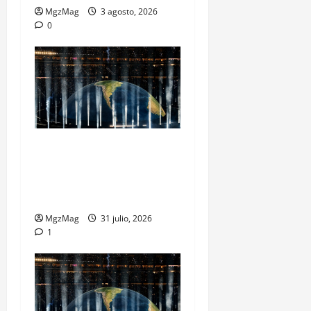
MgzMag
3 agosto, 2026
0
Madrid se rinde ante Ye en
una noche histórica: el
regreso más esperado y
espectacular del año
MgzMag
31 julio, 2026
1