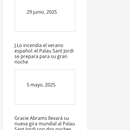
Fecha
29 junio, 2025
J.Lo incendia el verano
español: el Palau Sant Jordi
se prepara para su gran
noche
Fecha
5 mayo, 2025
Gracie Abrams llevará su
nueva gira mundial al Palau
Sant Jordi con dos noches