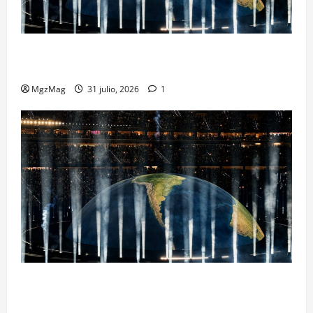
Madrid se rinde ante Ye en una noche histórica: el
regreso más esperado y espectacular del año
MgzMag
31 julio, 2026
1
Madrid Goes Wild for Ye on a Historic Night: The
Year’s Most Anticipated and Spectacular Comeback