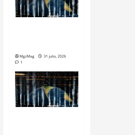
Madrid se rinde ante Ye en
una noche histórica: el
regreso más esperado y
espectacular del año
MgzMag
31 julio, 2026
1
Madrid Goes Wild for Ye on
a Historic Night: The Year’s
Most Anticipated and