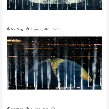
Ye Madrid 2026 en Fotos: el regreso que convirtió el
Metropolitano en una escena monumental
MgzMag
3 agosto, 2026
0
Madrid se rinde ante Ye en una noche histórica: el
regreso más esperado y espectacular del año
MgzMag
31 julio, 2026
1