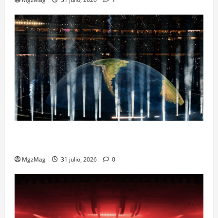
Madrid Goes Wild for Ye on a Historic Night: The
Year’s Most Anticipated and Spectacular Comeback
MgzMag
31 julio, 2026
0