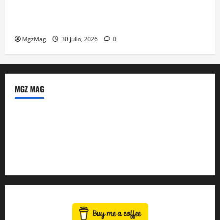
Madrid se prepara para el histórico regreso de Ye
ante una multitud llegada de todo el mundo
MgzMag
30 julio, 2026
0
MGZ MAG
Política de Privacidad
Sobre Nosotros
Tienda Amazon