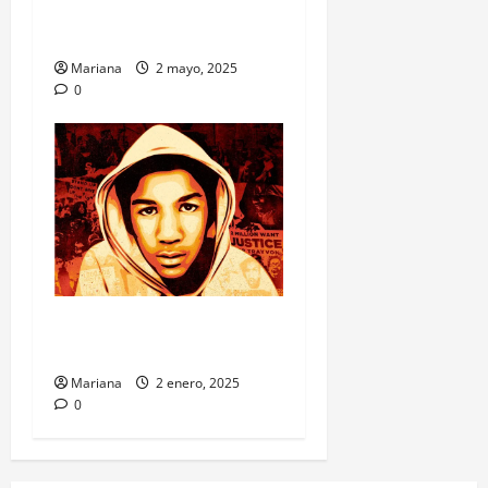
Clásico: El Barça juega con
Cactus Jack en el pecho
Mariana
2 mayo, 2025
0
Dime qué vistes y…te diré lo
peligroso que eres?
Mariana
2 enero, 2025
0