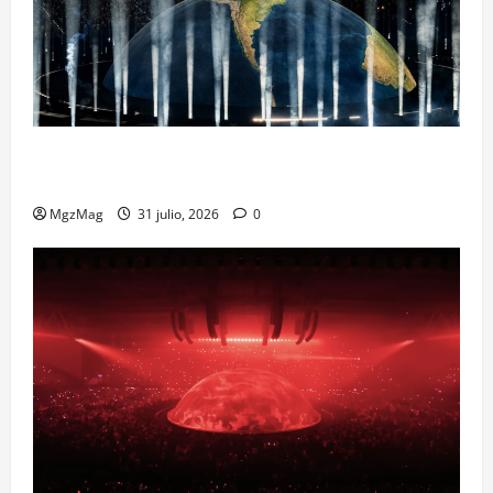
Madrid Goes Wild for Ye on a Historic Night: The
Year’s Most Anticipated and Spectacular Comeback
MgzMag
31 julio, 2026
0