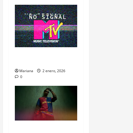
MTV no murió: se dejó
morir
Mariana
2 enero, 2026
0
Travis Scott se mete en el