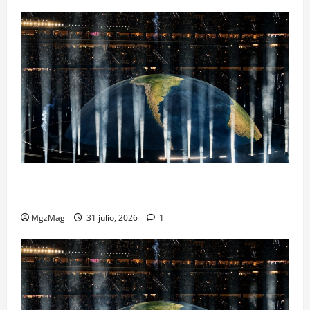
Madrid se rinde ante Ye en una noche histórica: el
regreso más esperado y espectacular del año
MgzMag
31 julio, 2026
1