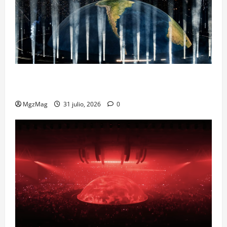
Madrid Goes Wild for Ye on a Historic Night: The
Year’s Most Anticipated and Spectacular Comeback
MgzMag
31 julio, 2026
0