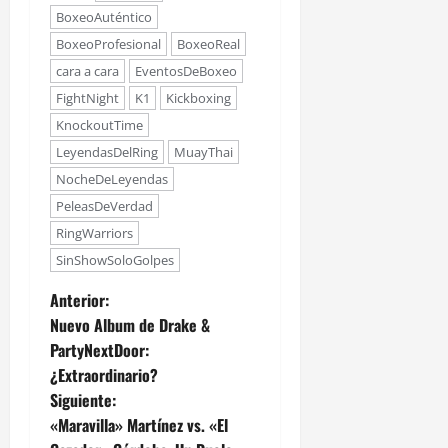
BoxeoAuténtico
BoxeoProfesional
BoxeoReal
cara a cara
EventosDeBoxeo
FightNight
K1
Kickboxing
KnockoutTime
LeyendasDelRing
MuayThai
NocheDeLeyendas
PeleasDeVerdad
RingWarriors
SinShowSoloGolpes
Anterior:
Nuevo Album de Drake &
PartyNextDoor:
¿Extraordinario?
Siguiente:
«Maravilla» Martínez vs. «El