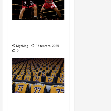
«Maravilla» Martínez vs. «El
Cazador» Córdoba, Un Duelo
que dejó sabor a Revancha
MgzMag
16 febrero, 2025
0
Luka Doncic inicia su era en
los Lakers: el nuevo