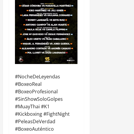
#NocheDeLeyendas
#BoxeoReal
#BoxeoProfesional
#SinShowSoloGolpes
#MuayThai #K1
#Kickboxing #FightNight
#PeleasDeVerdad
#BoxeoAuténtico