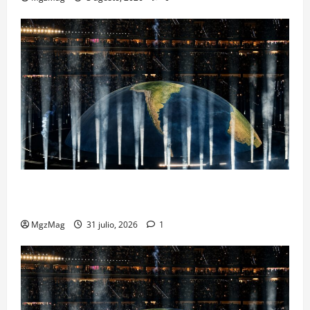
Madrid se rinde ante Ye en una noche histórica: el
regreso más esperado y espectacular del año
MgzMag
31 julio, 2026
1