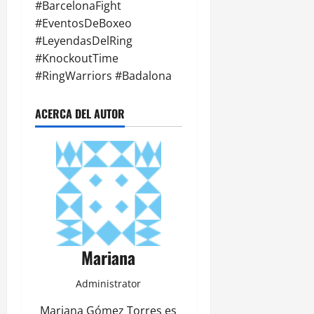
#BarcelonaFight
#EventosDeBoxeo
#LeyendasDelRing
#KnockoutTime
#RingWarriors #Badalona
ACERCA DEL AUTOR
Mariana
Administrator
Mariana Gómez Torres es