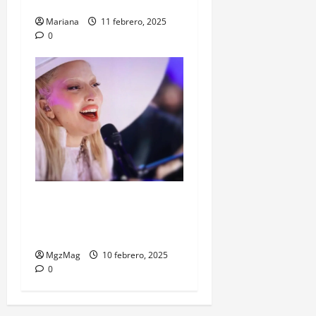
referente de la franquicia
Mariana
11 febrero, 2025
0
Super Bowl LIX: Abre Lady
Gaga y el intermedio es para
Kendrick Lamar
MgzMag
10 febrero, 2025
0