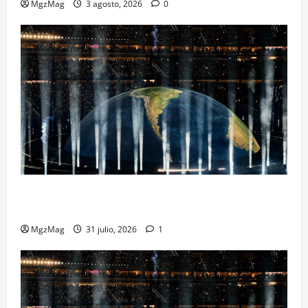
MgzMag
3 agosto, 2026
0
Madrid se rinde ante Ye en una noche histórica: el
regreso más esperado y espectacular del año
MgzMag
31 julio, 2026
1