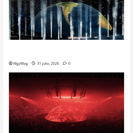
Madrid Goes Wild for Ye on a Historic Night: The
Year’s Most Anticipated and Spectacular Comeback
MgzMag
31 julio, 2026
0