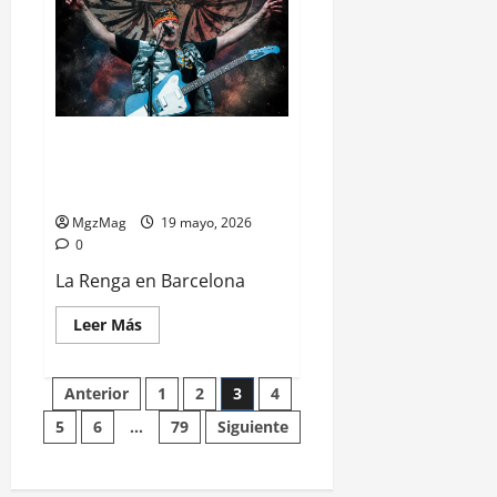
La Renga en Barcelona: el Poble
Espanyol volvió a convertirse en
territorio rengo
MgzMag
19 mayo, 2026
0
La Renga en Barcelona
Leer Más
Anterior
1
2
3
4
5
6
…
79
Siguiente