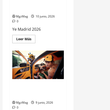
Ye Madrid 2026: así es el domo
que llegará al Metropolitano
MgzMag
10 junio, 2026
0
Ye Madrid 2026
Leer Más
Kidd Keo lanza ‘MEDABOT’ en
plena gira Bando World Tour
2026
MgzMag
9 junio, 2026
0