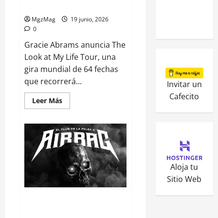
con dos noches en Barcelona
MgzMag
19 junio, 2026
0
Gracie Abrams anuncia The
Look at My Life Tour, una
gira mundial de 64 fechas
que recorrerá...
Invitar un
Cafecito
Leer Más
Aloja tu
Sitio Web
Airbag da el salto a los grandes
recintos y anuncia dos