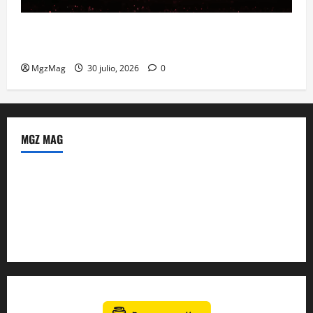
Madrid se prepara para el histórico regreso de Ye
ante una multitud llegada de todo el mundo
MgzMag
30 julio, 2026
0
MGZ MAG
Política de Privacidad
Sobre Nosotros
Tienda Amazon