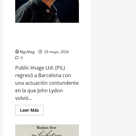
Public Image Ltd. (PiL) mostró
el lado más feroz del post-punk
en Barcelona
MgzMag
29 mayo, 2026
0
Public Image Ltd. (PiL)
regresó a Barcelona con
una actuación contundente
en la que John Lydon
volvió...
Leer Más