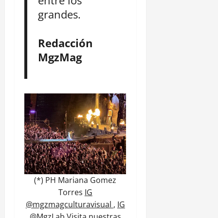
entre los
grandes.
Redacción
MgzMag
(*) PH Mariana Gomez
Torres
IG
@mgzmagculturavisual
,
IG
@MgzLab
Visita nuestras