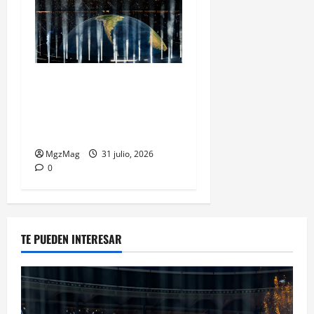
Madrid Goes Wild for Ye on
a Historic Night: The Year’s
Most Anticipated and
Spectacular Comeback
MgzMag
31 julio, 2026
0
TE PUEDEN INTERESAR