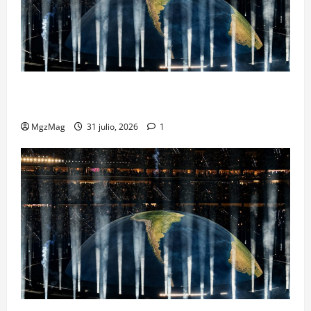
Madrid se rinde ante Ye en una noche histórica: el
regreso más esperado y espectacular del año
MgzMag
31 julio, 2026
1