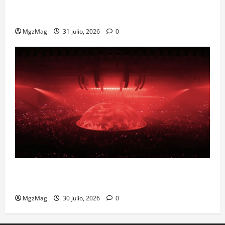
Madrid Goes Wild for Ye on a Historic Night: The
Year’s Most Anticipated and Spectacular Comeback
MgzMag
31 julio, 2026
0
Madrid se prepara para el histórico regreso de Ye
ante una multitud llegada de todo el mundo
MgzMag
30 julio, 2026
0