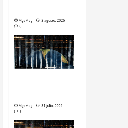
Metropolitano en una
escena monumental
MgzMag
3 agosto, 2026
0
Madrid se rinde ante Ye en
una noche histórica: el
regreso más esperado y
espectacular del año
MgzMag
31 julio, 2026
1