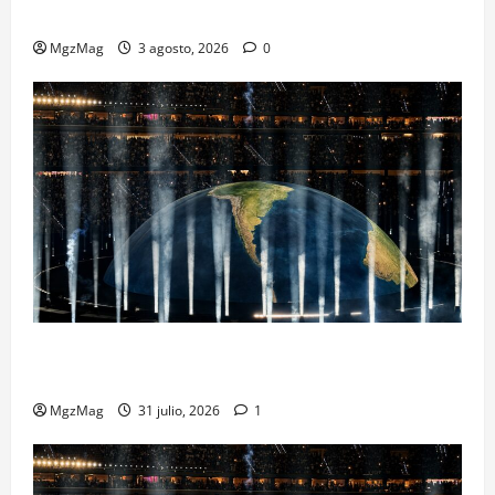
Metropolitano en una escena monumental
MgzMag
3 agosto, 2026
0
Madrid se rinde ante Ye en una noche histórica: el
regreso más esperado y espectacular del año
MgzMag
31 julio, 2026
1