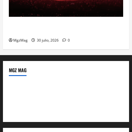
Madrid se prepara para el histórico regreso de Ye
ante una multitud llegada de todo el mundo
MgzMag
30 julio, 2026
0
MGZ MAG
Política de Privacidad
Sobre Nosotros
Tienda Amazon