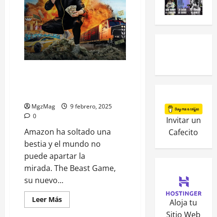
The Beast Game: El juego que te
tiene atrapado como un
Calamar
MgzMag
9 febrero, 2025
0
Invitar un
Amazon ha soltado una
Cafecito
bestia y el mundo no
puede apartar la
mirada. The Beast Game,
su nuevo...
Leer Más
Aloja tu
Sitio Web