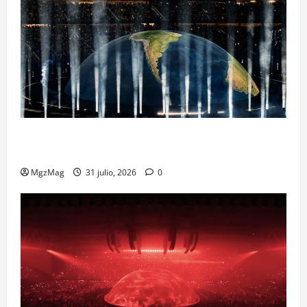
Madrid Goes Wild for Ye on a Historic Night: The
Year’s Most Anticipated and Spectacular Comeback
MgzMag
31 julio, 2026
0