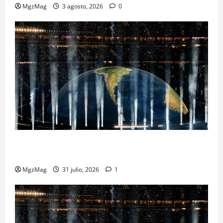
MgzMag
3 agosto, 2026
0
Madrid se rinde ante Ye en una noche histórica: el
regreso más esperado y espectacular del año
MgzMag
31 julio, 2026
1