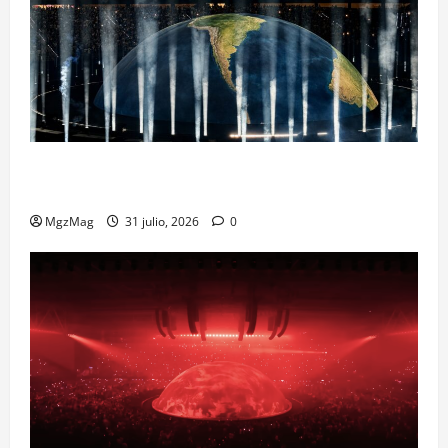
Madrid Goes Wild for Ye on a Historic Night: The
Year’s Most Anticipated and Spectacular Comeback
MgzMag
31 julio, 2026
0