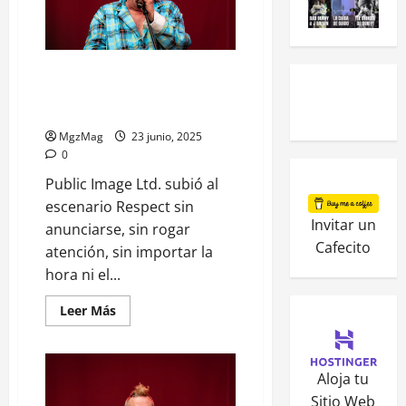
PiL ejecutó su liturgia
distorsionada bajo el sol del
Azkena
MgzMag
23 junio, 2025
0
Public Image Ltd. subió al
escenario Respect sin
Invitar un
anunciarse, sin rogar
Cafecito
atención, sin importar la
hora ni el...
Leer Más
Aloja tu
Sitio Web