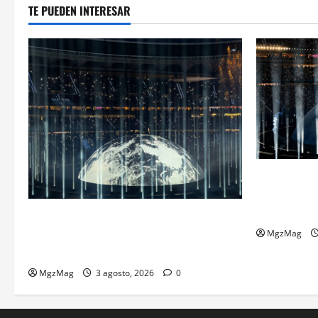
TE PUEDEN INTERESAR
Madrid se r
histórica: 
espectacula
Ye Madrid 2026 en Fotos: el regreso que
convirtió el Metropolitano en una escena
MgzMag
monumental
MgzMag
3 agosto, 2026
0