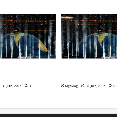
inde ante Ye en una noche
Madrid Goes Wild for Ye on a
el regreso más esperado y
Night: The Year’s Most Antic
r del año
Spectacular Comeback
31 julio, 2026
1
MgzMag
31 julio, 2026
0