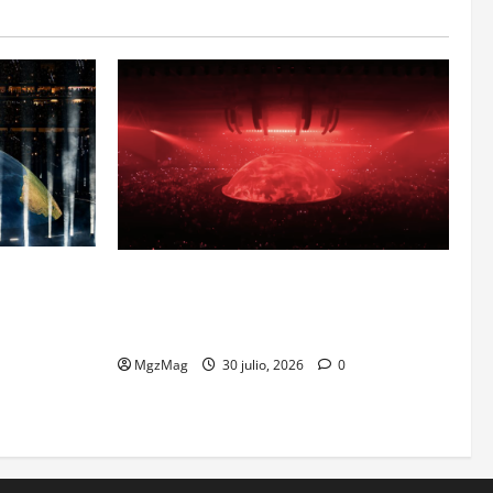
 Historic
Madrid se prepara para el histórico
ipated and
regreso de Ye ante una multitud llegada
de todo el mundo
MgzMag
30 julio, 2026
0