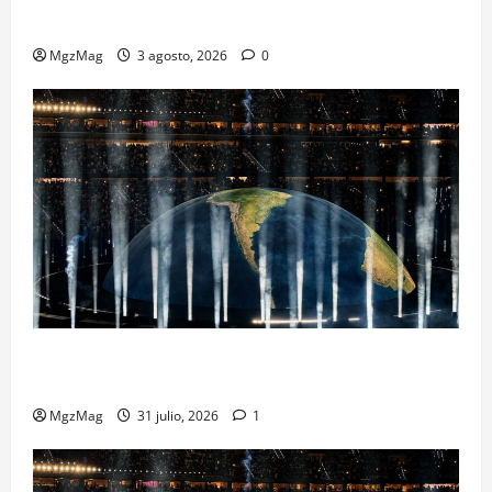
Metropolitano en una escena monumental
MgzMag
3 agosto, 2026
0
Madrid se rinde ante Ye en una noche histórica: el
regreso más esperado y espectacular del año
MgzMag
31 julio, 2026
1