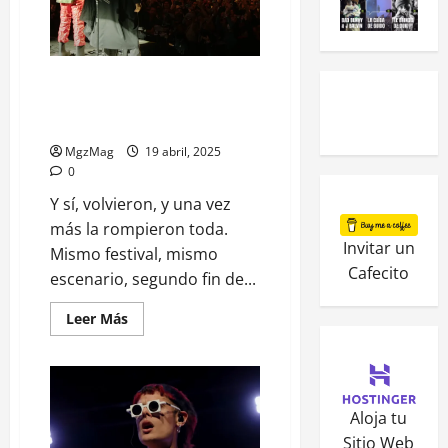
Coachella Reloaded: Ca7riel y
Paco Amoroso tomaron el GOBI
por segunda vez
MgzMag
19 abril, 2025
0
Y sí, volvieron, y una vez
más la rompieron toda.
Invitar un
Mismo festival, mismo
Cafecito
escenario, segundo fin de...
Leer Más
Aloja tu
Sitio Web