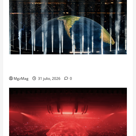
Madrid Goes Wild for Ye on a Historic Night: The
Year’s Most Anticipated and Spectacular Comeback
MgzMag
31 julio, 2026
0