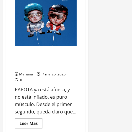
PAPOTA lanza a Ca7riel y Paco
Amoroso ¿Directo al Latin
Chaddy?
Mariana
7 marzo, 2025
0
PAPOTA ya está afuera, y
no está inflado, es puro
músculo. Desde el primer
segundo, queda claro que...
Leer Más