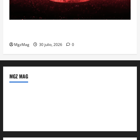
Madrid se prepara para el histórico regreso de Ye
ante una multitud llegada de todo el mundo
MgzMag
30 julio, 2026
0
MGZ MAG
Política de Privacidad
Sobre Nosotros
Tienda Amazon