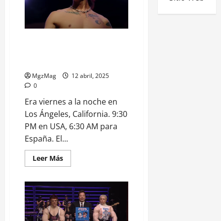
Los que pueden, pueden:
Ca7riel y Paco Amoroso
prendieron fuego el Coachella
MgzMag
12 abril, 2025
0
Era viernes a la noche en
Los Ángeles, California. 9:30
PM en USA, 6:30 AM para
España. El...
Leer Más