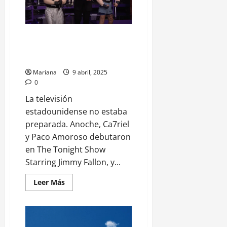
Fallon les prestó el prime time.
Paco y Ca7riel se lo llevaron
puesto
Mariana
9 abril, 2025
0
La televisión
estadounidense no estaba
preparada. Anoche, Ca7riel
y Paco Amoroso debutaron
en The Tonight Show
Starring Jimmy Fallon, y...
Leer Más