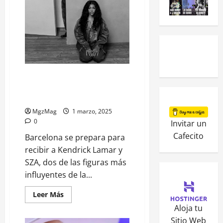
Kendrick Lamar y SZA: La
sinergia del hip-hop y el R&B
llega a Barcelona
MgzMag
1 marzo, 2025
0
Invitar un
Cafecito
Barcelona se prepara para
recibir a Kendrick Lamar y
SZA, dos de las figuras más
influyentes de la...
Leer Más
Aloja tu
Sitio Web