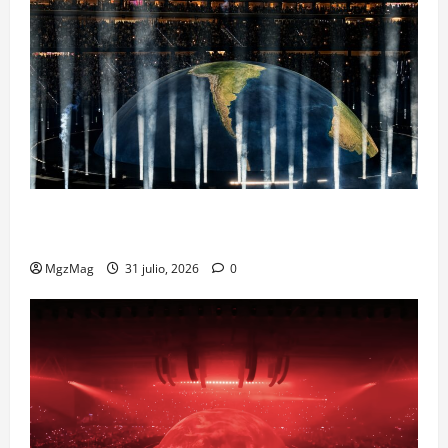
Madrid Goes Wild for Ye on a Historic Night: The
Year’s Most Anticipated and Spectacular Comeback
MgzMag
31 julio, 2026
0