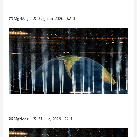
Ye Madrid 2026 en Fotos: el regreso que convirtió el
Metropolitano en una escena monumental
MgzMag
3 agosto, 2026
0
Madrid se rinde ante Ye en una noche histórica: el
regreso más esperado y espectacular del año
MgzMag
31 julio, 2026
1