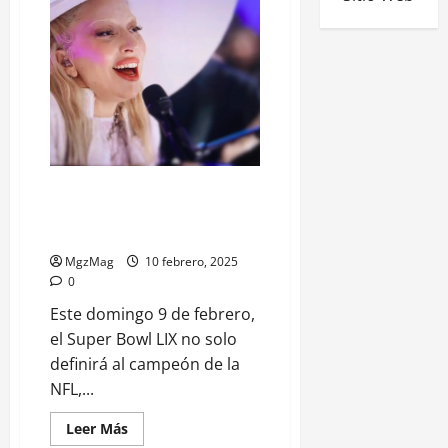
Super Bowl LIX: Abre Lady Gaga
y el intermedio es para
Kendrick Lamar
MgzMag
10 febrero, 2025
0
Este domingo 9 de febrero,
el Super Bowl LIX no solo
definirá al campeón de la
NFL,...
Leer Más