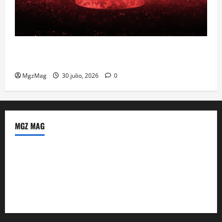
Madrid se prepara para el histórico regreso de Ye
ante una multitud llegada de todo el mundo
MgzMag
30 julio, 2026
0
MGZ MAG
Política de Privacidad
Sobre Nosotros
Tienda Amazon