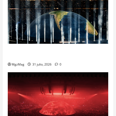
Madrid Goes Wild for Ye on a Historic Night: The
Year’s Most Anticipated and Spectacular Comeback
MgzMag
31 julio, 2026
0