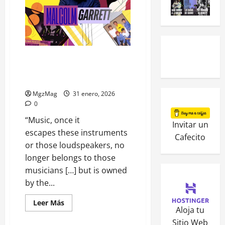
From Buzzcocks to Duran Duran:
Malcolm Garrett and the Art of
Making Music Visible
MgzMag
31 enero, 2026
0
“Music, once it
Invitar un
escapes these instruments
Cafecito
or those loudspeakers, no
longer belongs to those
musicians […] but is owned
by the...
Leer Más
Aloja tu
Sitio Web