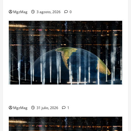
Metropolitano en una escena monumental
MgzMag
3 agosto, 2026
0
Madrid se rinde ante Ye en una noche histórica: el
regreso más esperado y espectacular del año
MgzMag
31 julio, 2026
1