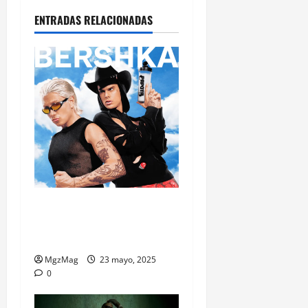
ENTRADAS RELACIONADAS
La colección de Ca7riel y
Paco Amoroso ya suena en
Bershka
MgzMag
23 mayo, 2025
0