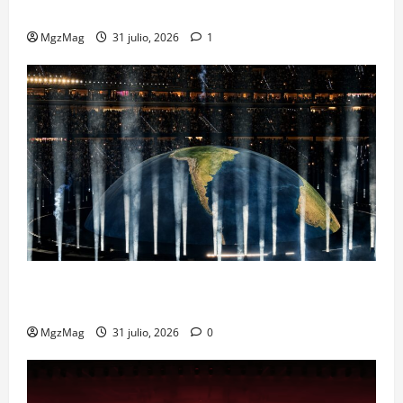
regreso más esperado y espectacular del año
MgzMag
31 julio, 2026
1
Madrid Goes Wild for Ye on a Historic Night: The
Year’s Most Anticipated and Spectacular Comeback
MgzMag
31 julio, 2026
0