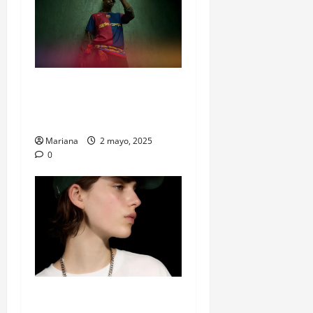
Travis Scott se mete en el
Clásico: El Barça juega con
Cactus Jack en el pecho
Mariana
2 mayo, 2025
0
Billie Eilish y Bershka: la