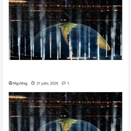
Madrid se rinde ante Ye en una noche histórica: el
regreso más esperado y espectacular del año
MgzMag
31 julio, 2026
1