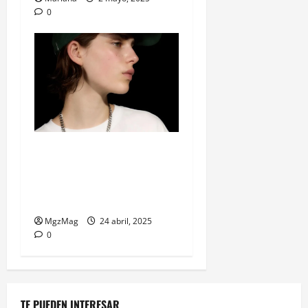
0
Billie Eilish y Bershka: la
colaboración de moda que
une música, estética y
generación Z
MgzMag
24 abril, 2025
0
TE PUEDEN INTERESAR