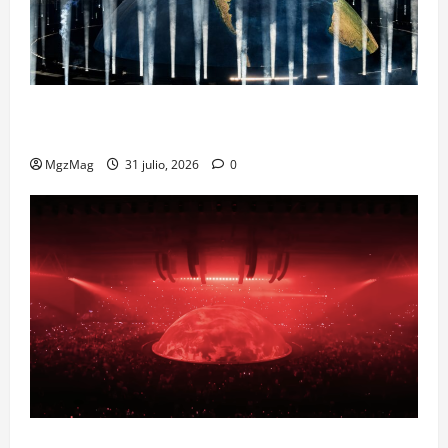
Madrid Goes Wild for Ye on a Historic Night: The
Year’s Most Anticipated and Spectacular Comeback
MgzMag
31 julio, 2026
0
Madrid se prepara para el histórico regreso de Ye