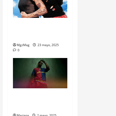
La colección de Ca7riel y
Paco Amoroso ya suena en
Bershka
MgzMag
23 mayo, 2025
0
Travis Scott se mete en el
Clásico: El Barça juega con
Cactus Jack en el pecho
Mariana
2 mayo, 2025