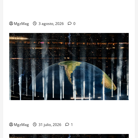
Ye Madrid 2026 en Fotos: el regreso que convirtió el
Metropolitano en una escena monumental
MgzMag
3 agosto, 2026
0
Madrid se rinde ante Ye en una noche histórica: el
regreso más esperado y espectacular del año
MgzMag
31 julio, 2026
1