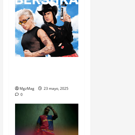
La colección de Ca7riel y
Paco Amoroso ya suena en
Bershka
MgzMag
23 mayo, 2025
0