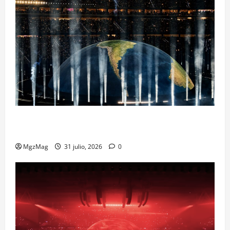
Madrid Goes Wild for Ye on a Historic Night: The
Year’s Most Anticipated and Spectacular Comeback
MgzMag
31 julio, 2026
0