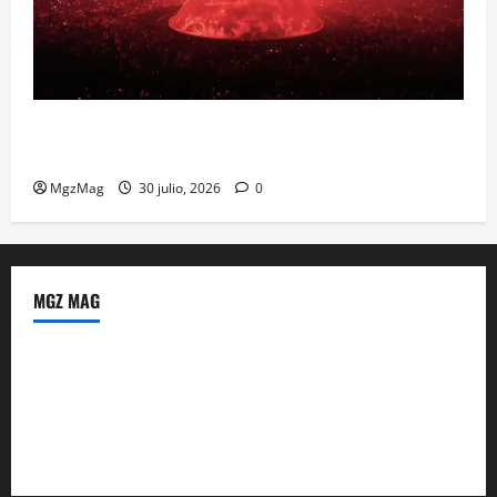
Madrid se prepara para el histórico regreso de Ye
ante una multitud llegada de todo el mundo
MgzMag
30 julio, 2026
0
MGZ MAG
Política de Privacidad
Sobre Nosotros
Tienda Amazon