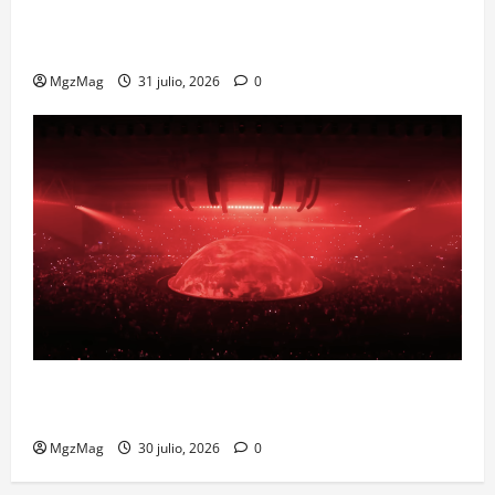
Madrid Goes Wild for Ye on a Historic Night: The
Year’s Most Anticipated and Spectacular Comeback
MgzMag
31 julio, 2026
0
Madrid se prepara para el histórico regreso de Ye
ante una multitud llegada de todo el mundo
MgzMag
30 julio, 2026
0