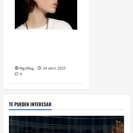
Billie Eilish y Bershka: la
colaboración de moda que
une música, estética y
generación Z
MgzMag
24 abril, 2025
0
TE PUEDEN INTERESAR