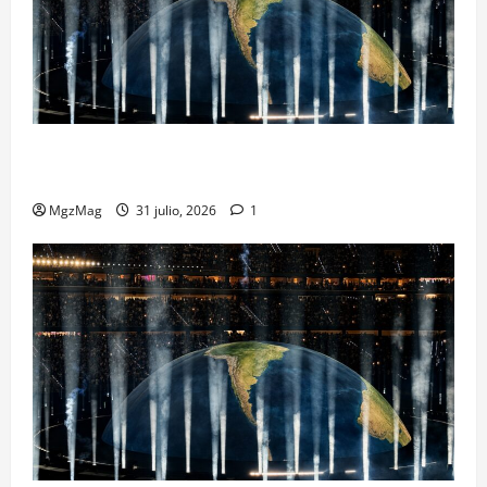
Madrid se rinde ante Ye en una noche histórica: el
regreso más esperado y espectacular del año
MgzMag
31 julio, 2026
1