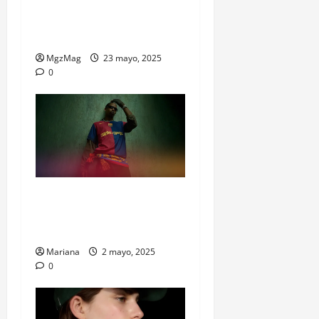
La colección de Ca7riel y
Paco Amoroso ya suena en
Bershka
MgzMag
23 mayo, 2025
0
Travis Scott se mete en el
Clásico: El Barça juega con
Cactus Jack en el pecho
Mariana
2 mayo, 2025
0