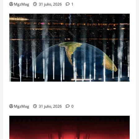
MgzMag
31 julio, 2026
1
Madrid Goes Wild for Ye on a Historic Night: The
Year’s Most Anticipated and Spectacular Comeback
MgzMag
31 julio, 2026
0