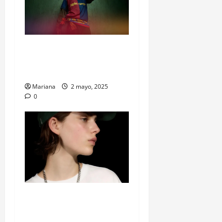
Travis Scott se mete en el
Clásico: El Barça juega con
Cactus Jack en el pecho
Mariana
2 mayo, 2025
0
Billie Eilish y Bershka: la
colaboración de moda que
une música, estética y