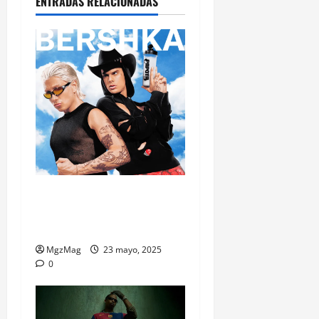
ENTRADAS RELACIONADAS
La colección de Ca7riel y
Paco Amoroso ya suena en
Bershka
MgzMag
23 mayo, 2025
0