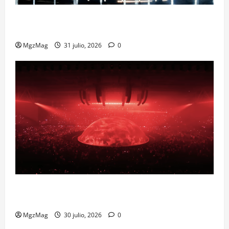
Madrid Goes Wild for Ye on a Historic Night: The
Year’s Most Anticipated and Spectacular Comeback
MgzMag
31 julio, 2026
0
Madrid se prepara para el histórico regreso de Ye
ante una multitud llegada de todo el mundo
MgzMag
30 julio, 2026
0