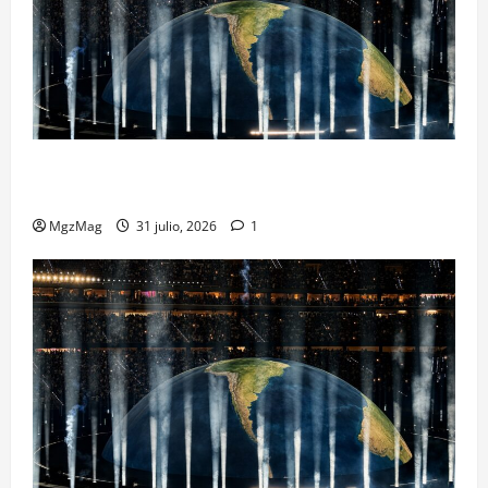
Madrid se rinde ante Ye en una noche histórica: el
regreso más esperado y espectacular del año
MgzMag
31 julio, 2026
1