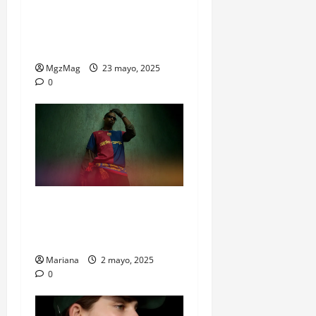
La colección de Ca7riel y
Paco Amoroso ya suena en
Bershka
MgzMag
23 mayo, 2025
0
Travis Scott se mete en el
Clásico: El Barça juega con
Cactus Jack en el pecho
Mariana
2 mayo, 2025
0