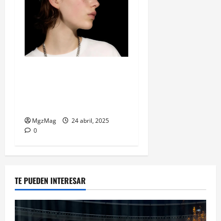
Billie Eilish y Bershka: la
colaboración de moda que
une música, estética y
generación Z
MgzMag
24 abril, 2025
0
TE PUEDEN INTERESAR