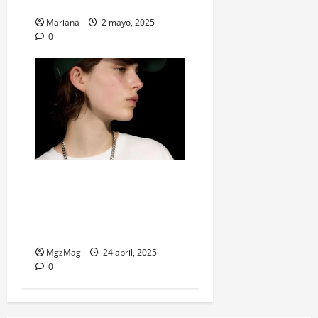
Cactus Jack en el pecho
Mariana
2 mayo, 2025
0
Billie Eilish y Bershka: la
colaboración de moda que
une música, estética y
generación Z
MgzMag
24 abril, 2025
0