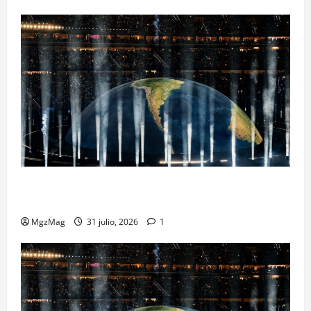
Madrid se rinde ante Ye en una noche histórica: el
regreso más esperado y espectacular del año
MgzMag
31 julio, 2026
1