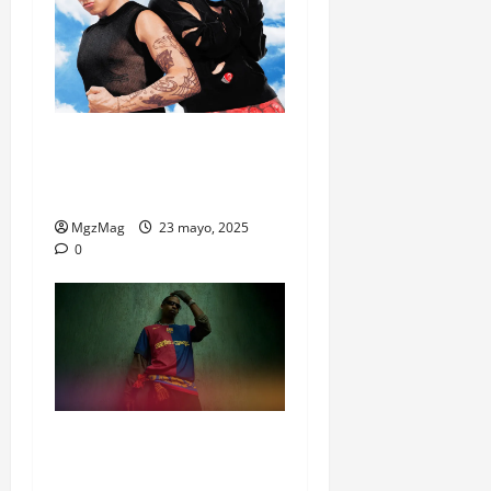
La colección de Ca7riel y
Paco Amoroso ya suena en
Bershka
MgzMag
23 mayo, 2025
0
Travis Scott se mete en el
Clásico: El Barça juega con