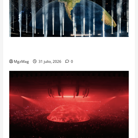
Madrid Goes Wild for Ye on a Historic Night: The
Year’s Most Anticipated and Spectacular Comeback
MgzMag
31 julio, 2026
0