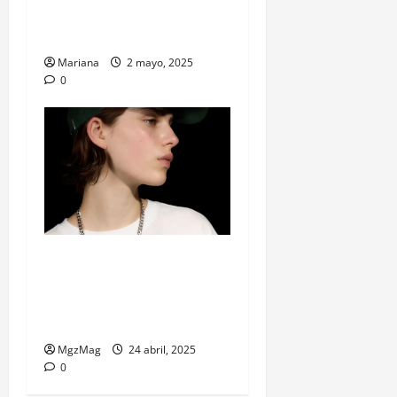
Clásico: El Barça juega con
Cactus Jack en el pecho
Mariana
2 mayo, 2025
0
Billie Eilish y Bershka: la
colaboración de moda que
une música, estética y
generación Z
MgzMag
24 abril, 2025
0