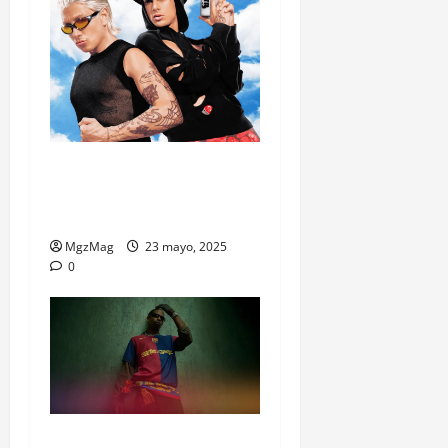
La colección de Ca7riel y
Paco Amoroso ya suena en
Bershka
MgzMag
23 mayo, 2025
0
Travis Scott se mete en el