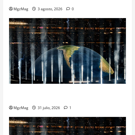
Metropolitano en una escena monumental
MgzMag
3 agosto, 2026
0
Madrid se rinde ante Ye en una noche histórica: el
regreso más esperado y espectacular del año
MgzMag
31 julio, 2026
1