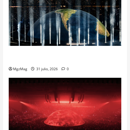
Madrid Goes Wild for Ye on a Historic Night: The
Year’s Most Anticipated and Spectacular Comeback
MgzMag
31 julio, 2026
0