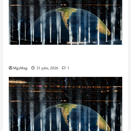
Madrid se rinde ante Ye en una noche histórica: el
regreso más esperado y espectacular del año
MgzMag
31 julio, 2026
1