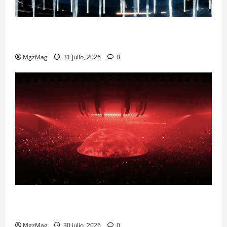
Madrid Goes Wild for Ye on a Historic Night: The
Year’s Most Anticipated and Spectacular Comeback
MgzMag
31 julio, 2026
0
Madrid se prepara para el histórico regreso de Ye
ante una multitud llegada de todo el mundo
MgzMag
30 julio, 2026
0