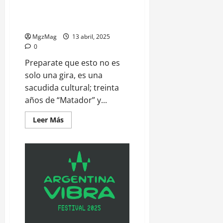
Argentina VIBRA y el León del
Ritmo ruge fuerte: llegan Los
Fabulosos Cadillacs
MgzMag
13 abril, 2025
0
Preparate que esto no es
solo una gira, es una
sacudida cultural; treinta
años de “Matador” y...
Leer Más