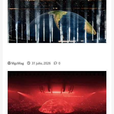
Madrid Goes Wild for Ye on a Historic Night: The
Year’s Most Anticipated and Spectacular Comeback
MgzMag
31 julio, 2026
0