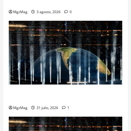
Metropolitano en una escena monumental
MgzMag
3 agosto, 2026
0
Madrid se rinde ante Ye en una noche histórica: el
regreso más esperado y espectacular del año
MgzMag
31 julio, 2026
1