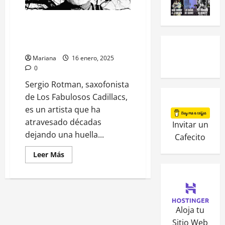
Sergio Rotman: de Los
Fabulosos Cadillacs a la
reinvención constante
Mariana
16 enero, 2025
0
Sergio Rotman, saxofonista
de Los Fabulosos Cadillacs,
es un artista que ha
atravesado décadas
Invitar un
dejando una huella...
Cafecito
Leer Más
Aloja tu
Sitio Web