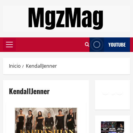
YOUTUBE
Inicio
KendallJenner
KendallJenner