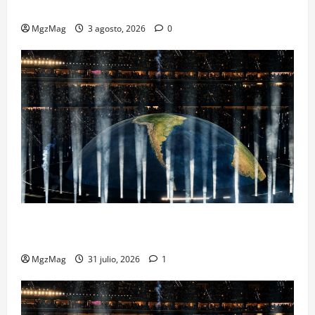
Metropolitano en una escena monumental
MgzMag
3 agosto, 2026
0
Madrid se rinde ante Ye en una noche histórica: el
regreso más esperado y espectacular del año
MgzMag
31 julio, 2026
1