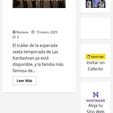
Las Kardashian Temporada 6:
Drama, glamour y un pasado
que no se rinde
Mariana
15 enero, 2025
0
El tráiler de la esperada
sexta temporada de Las
Kardashian ya está
Invitar un
disponible, y la familia más
Cafecito
famosa de...
Leer Más
Aloja tu
Sitio Web