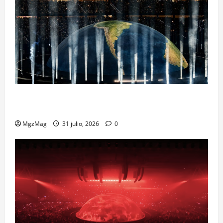
Madrid Goes Wild for Ye on a Historic Night: The
Year’s Most Anticipated and Spectacular Comeback
MgzMag
31 julio, 2026
0