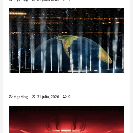
Madrid Goes Wild for Ye on a Historic Night: The
Year’s Most Anticipated and Spectacular Comeback
MgzMag
31 julio, 2026
0