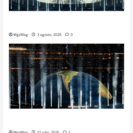
Ye Madrid 2026 en Fotos: el regreso que convirtió el
Metropolitano en una escena monumental
MgzMag
3 agosto, 2026
0
Madrid se rinde ante Ye en una noche histórica: el
regreso más esperado y espectacular del año
MgzMag
31 julio, 2026
1