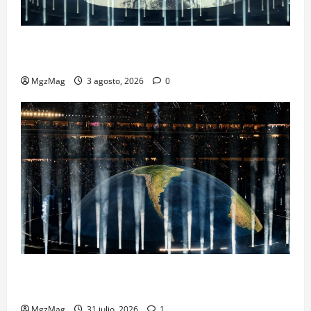
Ye Madrid 2026 en Fotos: el regreso que convirtió el
Metropolitano en una escena monumental
MgzMag
3 agosto, 2026
0
Madrid se rinde ante Ye en una noche histórica: el
regreso más esperado y espectacular del año
MgzMag
31 julio, 2026
1