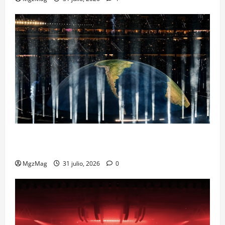
Madrid Goes Wild for Ye on a Historic Night: The
Year’s Most Anticipated and Spectacular Comeback
MgzMag
31 julio, 2026
0