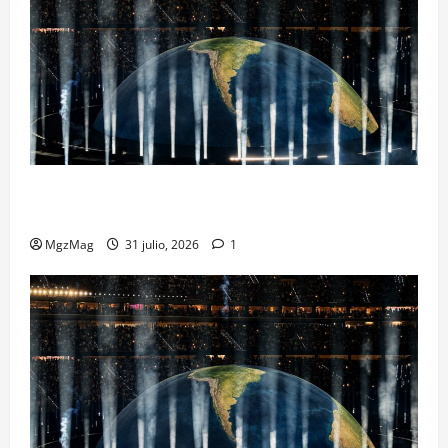
Madrid se rinde ante Ye en una noche histórica: el
regreso más esperado y espectacular del año
MgzMag
31 julio, 2026
1