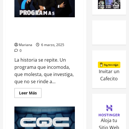
CQC cancelado: el humor crítico
no cabe en una tele que no
quiere pensar
Mariana
6 marzo, 2025
0
La historia se repite. Un
programa que incomoda,
Invitar un
que molesta, que investiga,
Cafecito
que no se rinde a...
Leer Más
Aloja tu
Sitio Web