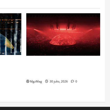
 Historic
Madrid se prepara para el histórico
ipated and
regreso de Ye ante una multitud llegada
de todo el mundo
MgzMag
30 julio, 2026
0