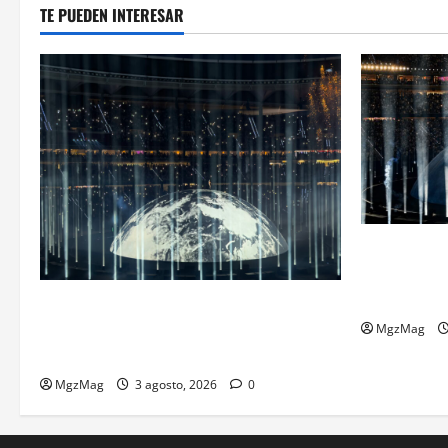
TE PUEDEN INTERESAR
Madrid se r
histórica: 
espectacula
Ye Madrid 2026 en Fotos: el regreso que
convirtió el Metropolitano en una escena
MgzMag
monumental
MgzMag
3 agosto, 2026
0