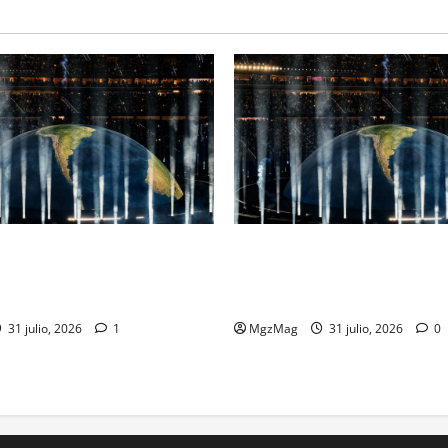
inde ante Ye en una noche
Madrid Goes Wild for Ye on a
el regreso más esperado y
Night: The Year’s Most Antic
r del año
Spectacular Comeback
31 julio, 2026
1
MgzMag
31 julio, 2026
0