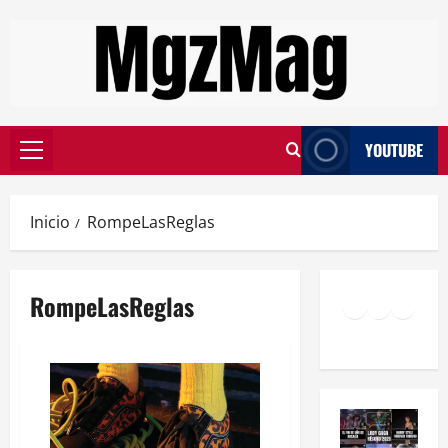
YOUTUBE
Inicio
RompeLasReglas
RompeLasReglas