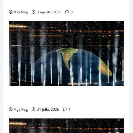
Metropolitano en una escena monumental
MgzMag
3 agosto, 2026
0
Madrid se rinde ante Ye en una noche histórica: el
regreso más esperado y espectacular del año
MgzMag
31 julio, 2026
1