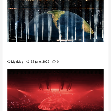
Madrid Goes Wild for Ye on a Historic Night: The
Year’s Most Anticipated and Spectacular Comeback
MgzMag
31 julio, 2026
0