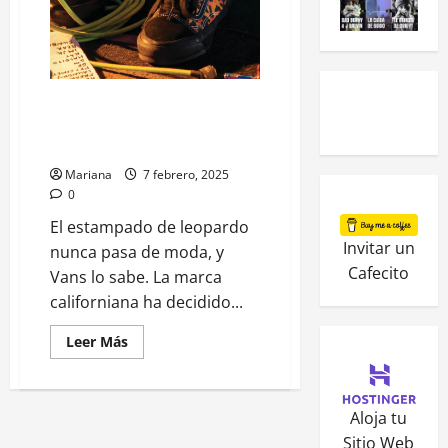
Leopard, Vans reinventa su
clásico Old Skool con un toque
felino
Mariana
7 febrero, 2025
0
El estampado de leopardo
Invitar un
nunca pasa de moda, y
Cafecito
Vans lo sabe. La marca
californiana ha decidido...
Leer Más
Aloja tu
Sitio Web