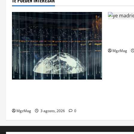
TE PUEDEN INTERESAR
Madrid se r
histórica: 
espectacula
MgzMag
Ye Madrid 2026 en Fotos: el regreso que
convirtió el Metropolitano en una escena
monumental
MgzMag
3 agosto, 2026
0