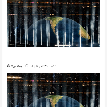
Madrid se rinde ante Ye en una noche histórica: el
regreso más esperado y espectacular del año
MgzMag
31 julio, 2026
1