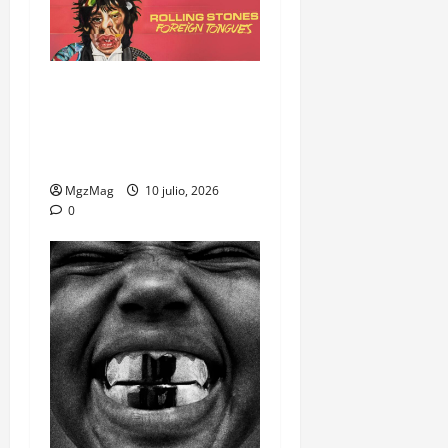
Foreign Tongues: El nuevo
álbum que mantiene intacto
el ADN de los Rolling
Stones
MgzMag
10 julio, 2026
0