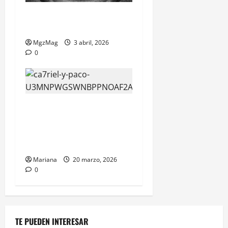
Bully de Ye a.k.a. Kanye
West la reseña completa
MgzMag
3 abril, 2026
0
Free Spirits Ca7riel y Paco
Amoroso: ambición global,
humor y un giro más
calculado
Mariana
20 marzo, 2026
0
TE PUEDEN INTERESAR