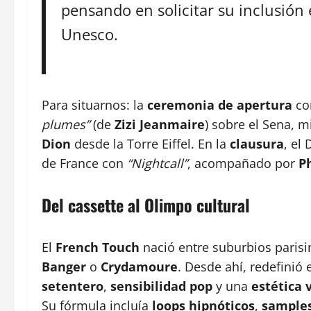
pensando en solicitar su inclusión 
Unesco.
Para situarnos: la
ceremonia de apertura
co
plumes”
(de
Zizi Jeanmaire
) sobre el Sena, 
Dion
desde la Torre Eiffel. En la
clausura
, el
de France con
“Nightcall”
, acompañado por
P
Del cassette al Olimpo cultural
El
French Touch
nació entre suburbios parisi
Banger
o
Crydamoure
. Desde ahí, redefinió
setentero
,
sensibilidad pop
y una
estética 
Su fórmula incluía
loops hipnóticos
,
samples 