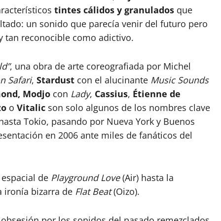
racterísticos
tintes cálidos y granulados
que
ltado: un sonido que parecía venir del futuro pero
y tan reconocible como adictivo.
ld”
, una obra de arte coreografiada por Michel
 Safari
,
Stardust
con el alucinante
Music Sounds
ond, Modjo
con
Lady
,
Cassius
,
Étienne de
zo
o
Vitalic
son solo algunos de los nombres clave
 hasta Tokio, pasando por Nueva York y Buenos
sentación en 2006 ante miles de fanáticos del
 espacial de
Playground Love
(Air) hasta la
la ironía bizarra de
Flat Beat
(Oizo).
 la obsesión por los sonidos del pasado remezclados