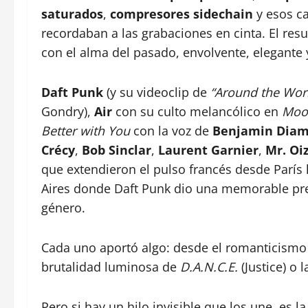
saturados
,
compresores sidechain
y esos ca
recordaban a las grabaciones en cinta. El resu
con el alma del pasado, envolvente, elegante 
Daft Punk
(y su videoclip de
“Around the Wor
Gondry),
Air
con su culto melancólico en
Moon
Better with You
con la voz de
Benjamin Diam
Crécy
,
Bob Sinclar
,
Laurent Garnier
,
Mr. Oi
que extendieron el pulso francés desde París
Aires donde Daft Punk dio una memorable pre
género.
Cada uno aportó algo: desde el romanticismo
brutalidad luminosa de
D.A.N.C.E.
(Justice) o 
Pero si hay un hilo invisible que los une, es