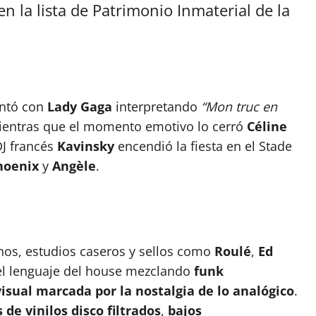
en la lista de Patrimonio Inmaterial de la
ntó con
Lady Gaga
interpretando
“Mon truc en
mientras que el momento emotivo lo cerró
Céline
 DJ francés
Kavinsky
encendió la fiesta en el Stade
hoenix
y
Angèle
.
nos, estudios caseros y sellos como
Roulé
,
Ed
 el lenguaje del house mezclando
funk
visual marcada por la nostalgia de lo analógico
.
de vinilos disco filtrados
,
bajos